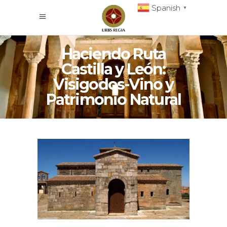
Spanish
▼
Haciendo Ruta
Castilla y León:
Visigodos-Vino y
Patrimonio Natural